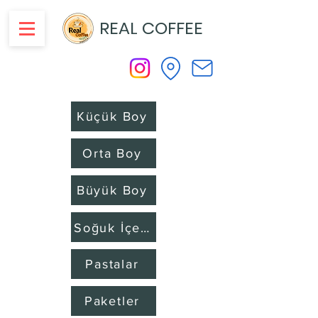
REAL COFFEE
Küçük Boy
Orta Boy
Büyük Boy
Soğuk İçecekler
Pastalar
Paketler