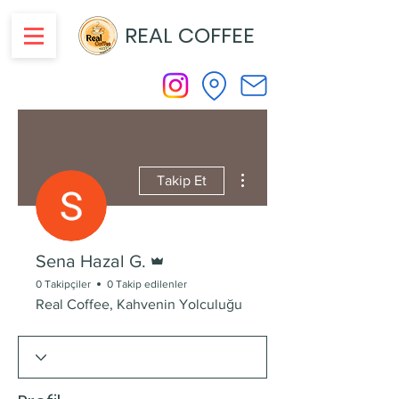
REAL COFFEE
Diğer Eylemler
Takip Et
Admin
Sena Hazal G.
0 Takipçiler
0 Takip edilenler
Real Coffee, Kahvenin Yolculuğu