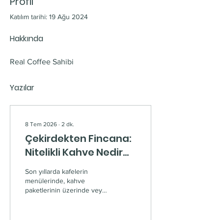
Profil
Katılım tarihi: 19 Ağu 2024
Hakkında
Real Coffee Sahibi
Yazılar
8 Tem 2026
∙
2
dk.
Çekirdekten Fincana:
Nitelikli Kahve Nedir
ve Neden Standart
Son yıllarda kafelerin
Kahveden Farklıdır?
menülerinde, kahve
paketlerinin üzerinde veya
internette sıkça bir terimle
karşılaşıyoruz: "Nitelikli
Kahve" (Specialty Coffee).