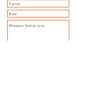
Gönder
Yavuz Selim Mah. 11. Cad. Concept Eryaman
AVM 5/A Blok No:28 Etimesgut/ANKARA