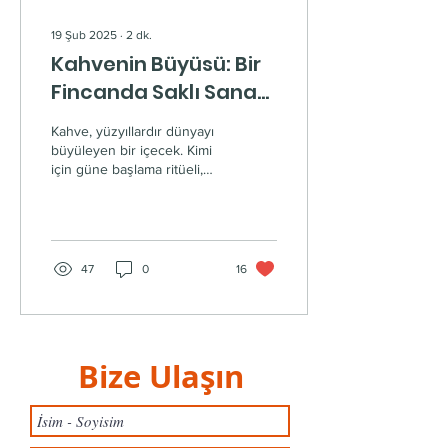
19 Şub 2025
∙
2
dk.
Kahvenin Büyüsü: Bir
Fincanda Saklı Sanat
ve Kültür
Kahve, yüzyıllardır dünyayı
büyüleyen bir içecek. Kimi
için güne başlama ritüeli,
kimi içinse dost
sohbetlerinin vazgeçilmezi.
Ancak...
47
0
16
Bize Ulaşın